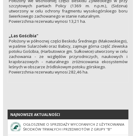
Położony we wschodniej części Beskidu Żywieckiego w przy
szczytowych partiach Policy (1369 m. n.p.m.), (Sidzina)
utworzony w celu ochrony fragmentu wysokogórskiego boru
świerkowego zachowanego w stanie naturalnym.
Powierzchnia rezerwatu wynosi 13,21 ha.
„Las Gościbia"
Położony w północnej części Beskidu Średniego (Makowskiego),
w paśmie Sularzówki oraz Babicy, zajmuje górna część zlewiska
potoku Gościbia, (Harbutowice gm. Sułkowice) utworzony w celu
zachowania - ze względów przyrodniczych, naukowych i
krajobrazowych - naturalnego zróżnicowania ekosystemów
leśnych w obszarze źródliskowym potoku górskiego.
Powierzchnia rezerwatu wynosi 282,46 ha.
NAJNOWSZE AKTUALNOŚCI
NAJNOWSZE AKTUALNOŚCI
OGŁOSZENIE O SPRZEDAŻY WYCOFANYCH Z UŻYTKOWANIA
ŚRODKÓW TRWAŁYCH I PRZEDMIOTÓW Z GRUPY "B"