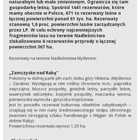
naturalnym lub mało zmienionym. Ogranicza się tam
gospodarkę leśną. Spośród 1441 rezerwatów, które
mamy obecnie w Polsce, 671 to rezerwaty leśne o
łącznej powierzchni ponad 61 tys. ha. Rezerwaty
stanowią 1,6 proc. powierzchni lasów zarządzanych
przez LP. W celu ochrony najcenniejszych
fragmentów lasu na terenie Nadleśnictwa
zlokalizowano 6 rezerwatów przyrody o łącznej
powierzchni 367 ha.
Rezerwaty na terenie Nadleśnictwa Myślenice:
„Zamczysko nad Rabą"
Położony w dolnej partii płn-zach stoku góry Ukleina, (Myślenice
– Zarabie). Występują w nim rośliny chronione m.in.: paprotka
zwyczajna, bluszcz pospolity, gnieźnik leśny, parzydło leśne,
wawrzynek wilczełyko, kopytnik pospolity, marzanka wonna,
pierwiosnka wyniosła i goryczka trojeściowa.
Jest to ponadto rezerwat kulturowy obiektów zabytkowych –
znajdują się w nim ruiny średniowiecznego stołpu obronnego
(warowni strzegącej szlaku handlowego z Węgier do Polski w
dolinie Raby).
Powierzchnia rezerwatu wynosi 1,35 ha.