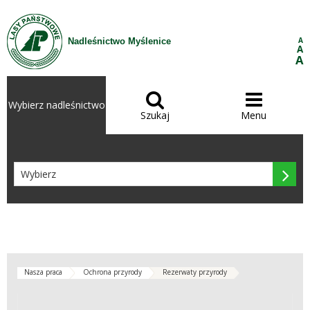
Przejdź do treści
A
Nadleśnictwo Myślenice
A
A


Wybierz nadleśnictwo
Szukaj
Menu

Nasza praca
Ochrona przyrody
Rezerwaty przyrody