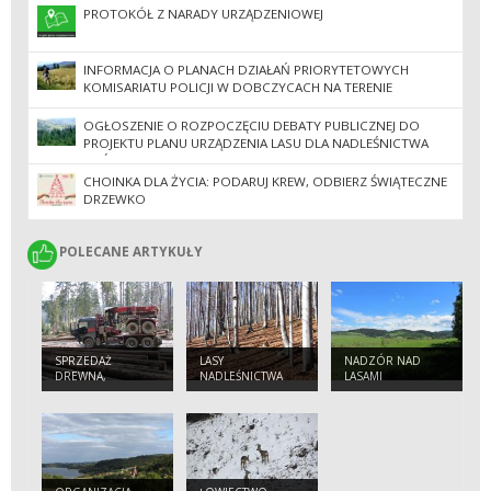
PROTOKÓŁ Z NARADY URZĄDZENIOWEJ
INFORMACJA O PLANACH DZIAŁAŃ PRIORYTETOWYCH
KOMISARIATU POLICJI W DOBCZYCACH NA TERENIE
KĘDZIERZYNKI, NIEZDOWA, SKRZYNKI I STADNIK
OGŁOSZENIE O ROZPOCZĘCIU DEBATY PUBLICZNEJ DO
PROJEKTU PLANU URZĄDZENIA LASU DLA NADLEŚNICTWA
MYŚLENICE NA LATA 2028-2037
CHOINKA DLA ŻYCIA: PODARUJ KREW, ODBIERZ ŚWIĄTECZNE
DRZEWKO
POLECANE ARTYKUŁY
POLECANE ARTYKUŁY
SPRZEDAŻ
LASY
NADZÓR NAD
DREWNA,
NADLEŚNICTWA
LASAMI
CHOINEK I
NIEPAŃSTWOWYMI
SADZONEK