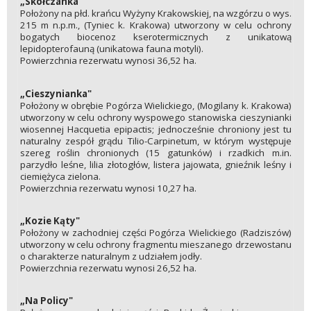
„Skołczanka"
Położony na płd. krańcu Wyżyny Krakowskiej, na wzgórzu o wys.
215 m n.p.m., (Tyniec k. Krakowa) utworzony w celu ochrony
bogatych biocenoz kserotermicznych z unikatową
lepidopterofauną (unikatowa fauna motyli).
Powierzchnia rezerwatu wynosi 36,52 ha.
„Cieszynianka"
Położony w obrębie Pogórza Wielickiego, (Mogilany k. Krakowa)
utworzony w celu ochrony wyspowego stanowiska cieszynianki
wiosennej Hacquetia epipactis; jednocześnie chroniony jest tu
naturalny zespół grądu Tilio-Carpinetum, w którym występuje
szereg roślin chronionych (15 gatunków) i rzadkich m.in.
parzydło leśne, lilia złotogłów, listera jajowata, gnieźnik leśny i
ciemiężyca zielona.
Powierzchnia rezerwatu wynosi 10,27 ha.
„Kozie Kąty"
Położony w zachodniej części Pogórza Wielickiego (Radziszów)
utworzony w celu ochrony fragmentu mieszanego drzewostanu
o charakterze naturalnym z udziałem jodły.
Powierzchnia rezerwatu wynosi 26,52 ha.
„Na Policy"